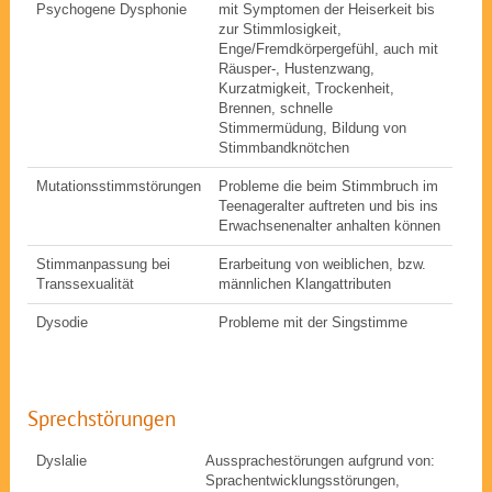
Psychogene Dysphonie
mit Symptomen der Heiserkeit bis
zur Stimmlosigkeit,
Enge/Fremdkörpergefühl, auch mit
Räusper-, Hustenzwang,
Kurzatmigkeit, Trockenheit,
Brennen, schnelle
Stimmermüdung, Bildung von
Stimmbandknötchen
Mutationsstimmstörungen
Probleme die beim Stimmbruch im
Teenageralter auftreten und bis ins
Erwachsenenalter anhalten können
Stimmanpassung bei
Erarbeitung von weiblichen, bzw.
Transsexualität
männlichen Klangattributen
Dysodie
Probleme mit der Singstimme
Sprechstörungen
Dyslalie
Aussprachestörungen aufgrund von:
Sprachentwicklungsstörungen,